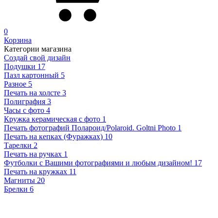
0
Корзина
Категории магазина
Создай свой дизайн
Подушки
17
Пазл картонный
5
Разное
5
Печать на холсте
3
Полиграфия
3
Часы с фото
4
Кружка керамическая с фото
1
Печать фотографий Полароид/Polaroid. Goltni Photo
1
Печать на кепках (Фуражках)
10
Тарелки
2
Печать на ручках
1
Футболки с Вашими фотографиями и любым дизайном!
17
Печать на кружках
11
Магниты
20
Брелки
6