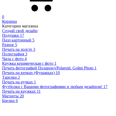
0
Корзина
Категории магазина
Создай свой дизайн
Подушки
17
Пазл картонный
5
Разное
5
Печать на холсте
3
Полиграфия
3
Часы с фото
4
Кружка керамическая с фото
1
Печать фотографий Полароид/Polaroid. Goltni Photo
1
Печать на кепках (Фуражках)
10
Тарелки
2
Печать на ручках
1
Футболки с Вашими фотографиями и любым дизайном!
17
Печать на кружках
11
Магниты
20
Брелки
6