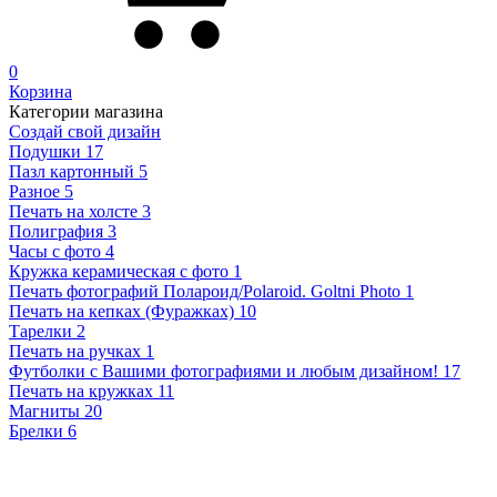
0
Корзина
Категории магазина
Создай свой дизайн
Подушки
17
Пазл картонный
5
Разное
5
Печать на холсте
3
Полиграфия
3
Часы с фото
4
Кружка керамическая с фото
1
Печать фотографий Полароид/Polaroid. Goltni Photo
1
Печать на кепках (Фуражках)
10
Тарелки
2
Печать на ручках
1
Футболки с Вашими фотографиями и любым дизайном!
17
Печать на кружках
11
Магниты
20
Брелки
6